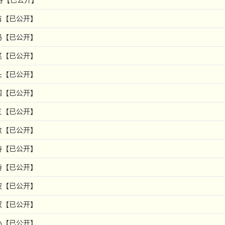
家畜【已公开】
八码【已公开】
一尾【已公开】
半头【已公开】
包围【已公开】
中三【已公开】
尾数【已公开】
中特【已公开】
中特【已公开】
两波【已公开】
单双【已公开】
大小【已公开】