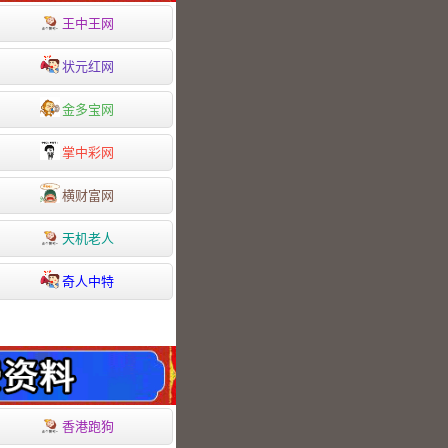
王中王网
状元红网
金多宝网
掌中彩网
横财富网
天机老人
奇人中特
香港跑狗