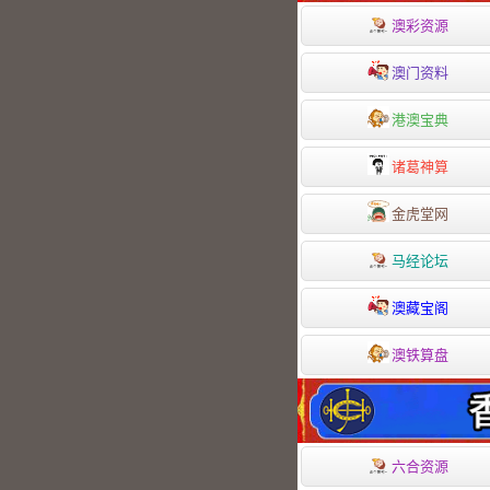
澳彩资源
澳门资料
港澳宝典
诸葛神算
金虎堂网
马经论坛
澳藏宝阁
澳铁算盘
六合资源