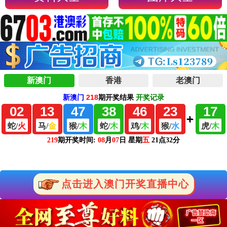
点击进入澳门开奖直播中心