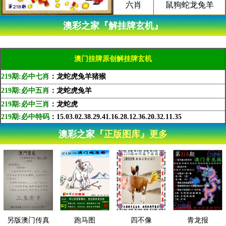
六肖
鼠狗蛇龙兔羊
澳彩之家『解挂牌玄机』
澳门挂牌原创解挂牌玄机
219期:必中七肖
：龙蛇虎兔羊猪猴
219期:必中五肖
：龙蛇虎兔羊
219期:必中三肖
：龙蛇虎
219期:必中特码
：15.03.02.38.29.41.16.28.12.36.20.32.11.35
澳彩之家
『正版图库』
更多
另版澳门传真
跑马图
四不像
青龙报