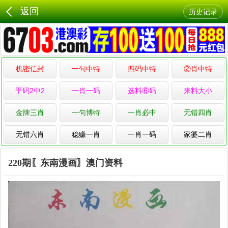
返回
历史记录
机密信封
一句中特
四码中特
②肖中特
平码2中2
一肖一码
选料⑥码
来料大小
金牌三肖
一句博特
一肖必中
无错四肖
无错六肖
稳赚一肖
一肖一码
家婆二肖
220期〖东南漫画〗澳门资料