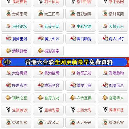
诸葛神算
刘半仙网
救世祖网
掌中彩网
金虎堂网
大三巴网
百彩通网
横财富网
马经论坛
老夫子网
中彩堂网
天机老人
澳藏宝阁
澳洪七公
澳百顺网
奇人中特
澳铁算盘
报彩神童
六合资源
香港挂牌
特区总站
香港跑狗
旺角彩皇
香港马会
博发世家
凤凰信息
镇坛之宝
香港九龙
六合宝典
香港华人
生财有道
亚视彩票
二四六彩
香港开奖
香港创富
六叔公网
天天好彩
香港彩富