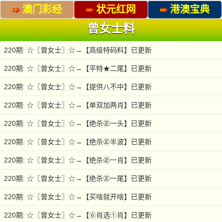
澳门彩经
状元红网
港澳宝典
曾女士料
220期: ☆〖曾女士〗☆→【高级特码料】已更新
220期: ☆〖曾女士〗☆→【平特★二尾】已更新
220期: ☆〖曾女士〗☆→【提供八不中】已更新
220期: ☆〖曾女士〗☆→【单双加两肖】已更新
220期: ☆〖曾女士〗☆→【绝杀㊣一头】已更新
220期: ☆〖曾女士〗☆→【绝杀㊣半波】已更新
220期: ☆〖曾女士〗☆→【绝杀㊣一肖】已更新
220期: ☆〖曾女士〗☆→【绝杀㊣一尾】已更新
220期: ☆〖曾女士〗☆→【买啥就开啥】已更新
220期: ☆〖曾女士〗☆→【⑥肖选①肖】已更新