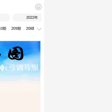
2022年
2021年
2
10期
209期
208期
207期
206期
205期
204期
203期