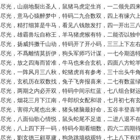
蛇输尽光，山崩地裂出圣人，鼠猪马虎定生肖，一二领先四
猪输尽光，意马心猿醉梦中，特码二九合数双，四上有缘六
牛输尽光，精打细算是牛马，看见八钱散发打，四一开出三
鼠输尽光，雄霸兽坛自称王，羊马猪虎猴有特，二能否以独
羊输尽光，扬威抖擞千山动，特码开了开小码，三三上下左
牛输尽光，不爲離情莫折伊，狗头军师巧计谋，一七今期选
兔输尽光，放之四海而皆准，牛马也来合玄机，四面八方蛇
兔输尽光，一阵风月三八秋，蛇猪虎肖有参考，三十出头牛
蛇输尽光，玄机历在双数找，兔子飞奔报喜来，二七有数蓝
龙输尽光，两期之内必开双，特码中间示红蓝，七八组合财
蛇输尽光，烟花三月下江南，牛郎织女配和谐，七月初七有
羊输尽光，害得六尾也出来，猪头猪脑最好命，五谷丰登喜
马输尽光，八面仙歌心情悦，鼠头蛇尾不足道，二进八退不
兔输尽光，八上四下开一码，特码今期看细数，四六二四期
鸡输尽光，劉玄德三顧草廬，狗急跳墙稳观特，七上八下有