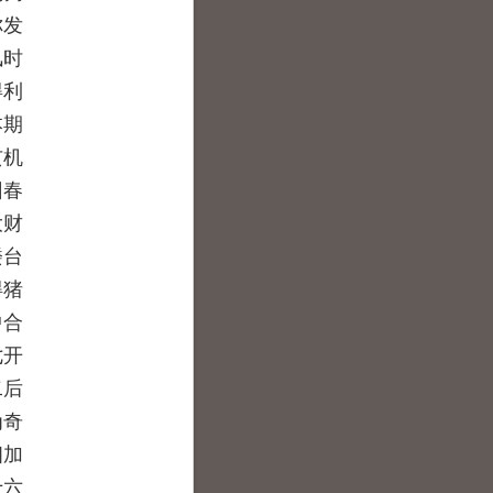
你发
风时
得利
本期
玄机
回春
大财
楼台
得猪
中合
七开
二后
为奇
相加
十六