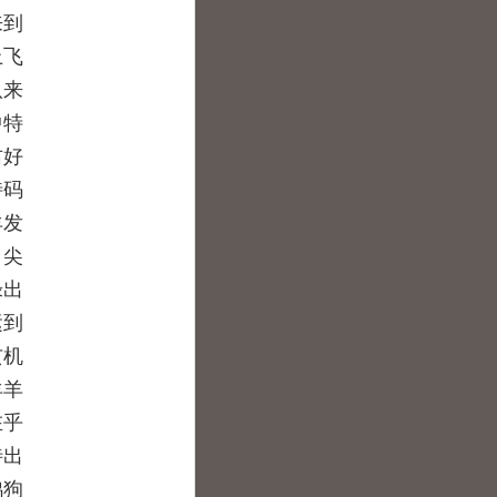
来到
上飞
八来
中特
右好
特码
羊发
角尖
绿出
运到
玄机
羊羊
在乎
待出
鸡狗