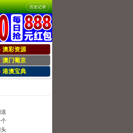
历史记录
澳彩资源
澳门葡京
港澳宝典
相送
一个
回头