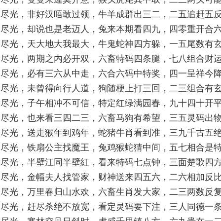
虎输尽光，非好汉唔敢过领，牛羊成群出三二，二五追赶五
龙输尽光，却说也是老迈人，兔来本期看四九，四零重开合
鼠输尽光，天大地大我最大，牛鬼蛇神四方躲，一五尾数有
羊输尽光，两期之内必开双，六畜特码四条腿，七八组合财
兔输尽光，必有三六从中走，六合六码中特奖，四一呈祥今
猪输尽光，未曾得向行人道，狗随梗上打三回，二三组合有
猪输尽光，子午相冲不可信，特定红绿满园春，九十四十开
马输尽光，也来看三四二三，六畜马狗有希望，三五灵码出
兔输尽光，送走猴年到鸡年，蛇猪牛肖看到准，三九千古五
牛输尽光，铁扇公主找魔王，兔鸡猴蛇猜中间，五七相合是
虎输尽光，半壁江同半壁紅，看来特码七点钟，三面楚歌四
鼠输尽光，金幅夫人找管家，财神送来四五六，二六相加反
龙输尽光，万里春归山水欢，六畜生肖发大家，二三两数反
鸡输尽光，赶尽杀绝不放宽，看定灵码要下注，三人同德一