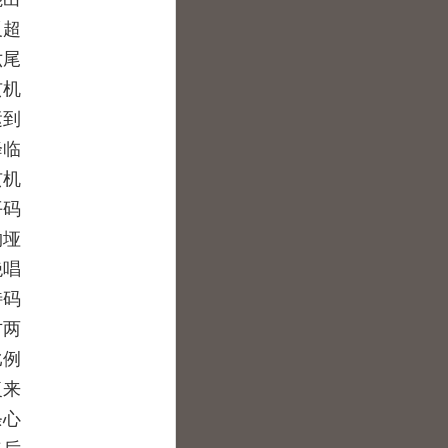
反超
六尾
玄机
运到
降临
玄机
平码
物垭
绝唱
特码
方两
比例
复来
条心