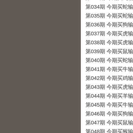
第034期 今期买
第035期 今期买
第036期 今期买
第037期 今期买
第038期 今期买
第039期 今期买
第040期 今期买
第041期 今期买
第042期 今期买
第043期 今期买
第044期 今期买
第045期 今期买
第046期 今期买
第047期 今期买
第048期 今期买