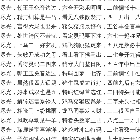
牛输尽光，朝王玉兔音边过，六合开彩乐呵呵，二前惆怅十
牛输尽光，精打细算是牛马，看见八钱散发打，四一开出三
马输尽光，害得六尾也出来，猪头猪脑最好命，五谷丰登喜
羊输尽光，处世清闲不带忧，看定灵码要下注，六七一起称
猴输尽光，上马二三好玄机，鸡飞狗跳猛虎来，五八定数必
兔输尽光，失败乃成功之母，看上看下猴马出，二七争开九
狗输尽光，博得灵码二四来，狗守大门整日闲，五百年中出
猴输尽光，朝王玉兔音边过，特码圆梦一七齐，二前惆怅十
兔输尽光，虽然很四人话题，猪牛鼠虎龙肖好，四前九后有
蛇输尽光，好事成双也是五，特码红绿首选红，二四特头可
马输尽光，解铃还需系铃人，鸡马猪猴应爲杀，二字来头七
蛇输尽光，相逢马上纷桃雨，龙马同事发大财，二二得四自
虎输尽光，风吹草动见牛羊，特看头数零三四，八点三十才
猴输尽光，瑞鹿送宝喜洋洋，猪蛇对冲出特码，二七看数一
猪输尽光，子午相冲不可信，特定红绿满园春，九十四十开