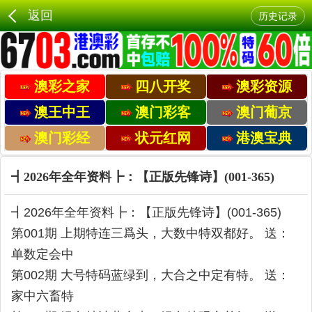
返回
历史记录
澳彩之家
四八开奖
澳彩资源
澳王中王
澳门彩客
澳门葡京
澳门彩经
状元红网
港澳宝典
┫2026年全年资料┣：【正版先锋诗】(001-365)
┫2026年全年资料┣：【正版先锋诗】(001-365)
第001期 上期特连三爲头，大数中特双都好。 送：
单数定会中
第002期 大号特码蓝绿到，大合之中定有特。 送：
家中六畜特