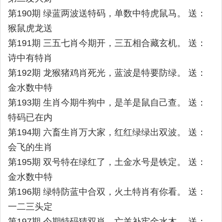
第190期 绿蓝两波送特码，单数中特虎鼠马。 送：
猴鼠虎龙送
第191期 三五七肖今期开，三五相合藏玄机。 送：
诗中有特肖
第192期 龙猴猪鸡肖死光，蓝波是特要防绿。 送：
金水数中特
第193期 生肖今期牛狗中，是羊是鼠自己查。 送：
特码已在内
第194期 六畜生肖万大家，红红绿绿出双波。 送：
会飞的生肖
第195期 双号特在绿红了，土金水号是铁定。 送：
金水数中特
第196期 绿特防蓝中合双，火土特肖有你看。 送：
一二三头定
第197期 今期特码猜双肖，亡羊补牢金水木。 送：