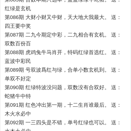
红绿是玄机
第086期 大财小财又中财，天大地大我最大。 送：
四王要中奖
第087期 二九今期定中彩，二九相合有玄机。 送：
双数百份百
第088期 虎鸡兔牛马肖开，特码红绿首选红。 送：
蓝波中彩民
第089期 号双波爲红与绿，合单小数玄机到。 送：
单双不好定
第090期 红绿特波没问题，双数没有合双好。 送：
蛇猪牛中特
第091期 红色冲出第一期，十二生肖谁最后。 送：
木火水必中
第092期 一三四头是不错，单号红绿也可以。 送：