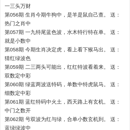
一三头万财
第056期 生肖今期牛狗中，是羊是鼠自己查。 送：
热门之肖中
第057期 一九特尾蓝色波，水木特行特在单。 送：
就是小数中
第058期 今期生肖决定虎，看上看下猴马出。 送：
猜红绿波色
第059期 二三两头可能出，红红特波看着来。 送：
双数定中彩
第060期 绿蓝两波送特码，单数中特虎鼠马。 送：
细数定中彩
第061期 蓝红特码中火土，西天路上有玄机。 送：
中门之数开
第062期 号双波为红与绿，合单小数玄机到。 送：
蓝绿绿波中