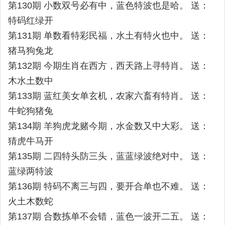
第130期 小数双号必有中，蓝色特波也是哈。 送：
特码红绿开
第131期 单数看特彩民福，水土有特火也中。 送：
猪马狗兔龙
第132期 今期生肖在西方，西天路上寻特肖。 送：
木水土数中
第133期 蓝红美女单玄机，农家六畜有特肖。 送：
牛蛇狗猪兔
第134期 羊狗虎龙赌今期，水金数又中大彩。 送：
猜虎牛马开
第135期 二四特头防三头，蓝蓝绿波绝对中。 送：
蓝绿两特波
第136期 特码不离三与四，要开合单也不难。 送：
火土木数蛇
第137期 合数拣单不会错，蓝色一波开二五。 送：