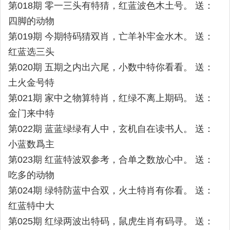
第018期 零一三头有特猜，红蓝波色木土号。 送：
四脚的动物
第019期 今期特码猜双肖，亡羊补牢金水木。 送：
红蓝选三头
第020期 五期之内出六尾，小数中特你看看。 送：
土火金号特
第021期 家中之物算特肖，红绿不离上期码。 送：
金门来中特
第022期 蓝蓝绿绿有人中，玄机自在读书人。 送：
小蓝数爲主
第023期 红蓝特波双参考，合单之数放心中。 送：
吃多的动物
第024期 绿特防蓝中合双，火土特肖有你看。 送：
红蓝特中大
第025期 红绿两波出特码，鼠虎生肖有码寻。 送：