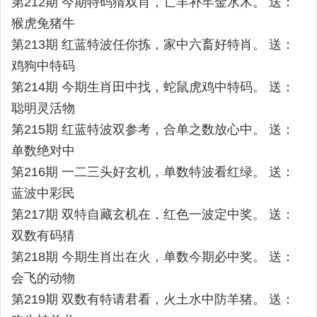
第212期 今期特码猜双肖，亡羊补牢金水木。 送：
猴虎兔猪牛
第213期 红蓝特波任你拣，家中六畜好特肖。 送：
鸡狗中特码
第214期 今期生肖田中找，蛇鼠虎鸡中特码。 送：
聪明灵活物
第215期 红蓝特波双参考，合单之数放心中。 送：
单数绝对中
第216期 一二三头好玄机，单数特波看红绿。 送：
蓝波中彩民
第217期 双特自藏玄机在，红色一波定中奖。 送：
双数有码猜
第218期 今期生肖出在火，单数今期必中奖。 送：
会飞的动物
第219期 双数有特请君看，火土水中防羊猪。 送：