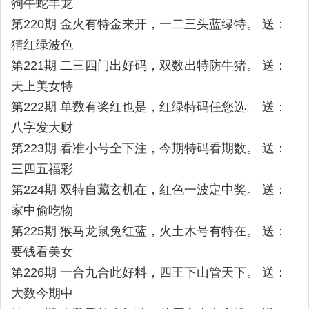
狗牛蛇羊龙
第220期 金火有特金来开，一二三头蓝绿特。 送：
猜红绿波色
第221期 二三四门出好码，双数出特防牛猪。 送：
天上美女特
第222期 单数有奖红也是，红绿特码任您选。 送：
八字发大财
第223期 看准小号全下注，今期特码看期数。 送：
三四五福彩
第224期 双特自藏玄机在，红色一波定中奖。 送：
家中偷吃物
第225期 猴马龙鼠兔红蓝，火土木号有特在。 送：
要钱看美女
第226期 一合九合此好料，四王下山管天下。 送：
大数今期中