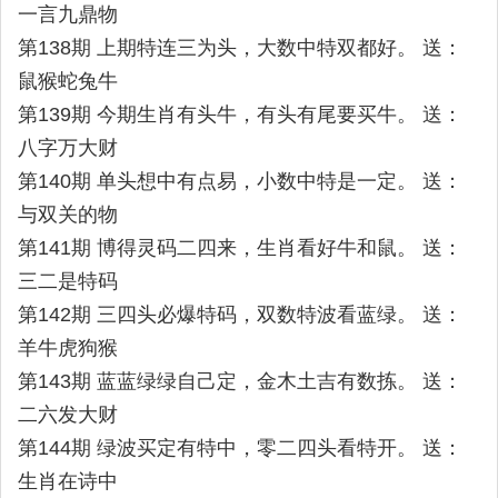
一言九鼎物
第138期 上期特连三为头，大数中特双都好。 送：
鼠猴蛇兔牛
第139期 今期生肖有头牛，有头有尾要买牛。 送：
八字万大财
第140期 单头想中有点易，小数中特是一定。 送：
与双关的物
第141期 博得灵码二四来，生肖看好牛和鼠。 送：
三二是特码
第142期 三四头必爆特码，双数特波看蓝绿。 送：
羊牛虎狗猴
第143期 蓝蓝绿绿自己定，金木土吉有数拣。 送：
二六发大财
第144期 绿波买定有特中，零二四头看特开。 送：
生肖在诗中