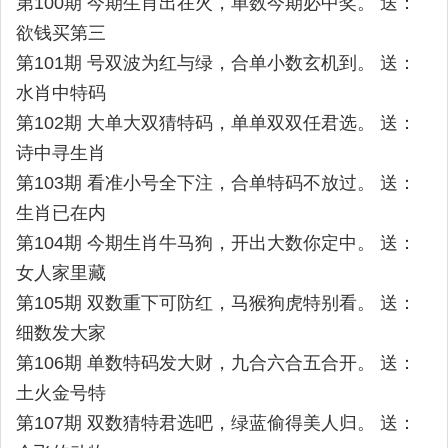
第100期 今期生肖出在火，单数今期必中奖。 送：
欲钱买第三
第101期 号双波为红与绿，合单小数玄机到。 送：
水肖中特码
第102期 大单大双猜特码，单单双双任君选。 送：
诗中寻生肖
第103期 看准小号全下注，合单特码不放过。 送：
生肖已在内
第104期 今期生肖牛马狗，开出大数你定中。 送：
女人家里藏
第105期 双数重下可防红，马猴狗虎特别看。 送：
细数发大家
第106期 单数特码发大财，九合六合五合开。 送：
土火金号特
第107期 双数猜特君选吧，绿蓝偷得美人归。 送：