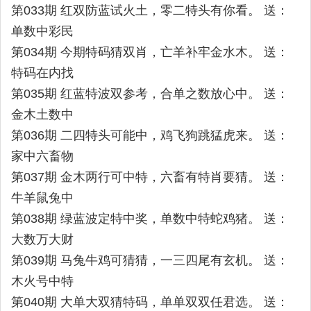
第033期 红双防蓝试火土，零二特头有你看。 送：
单数中彩民
第034期 今期特码猜双肖，亡羊补牢金水木。 送：
特码在内找
第035期 红蓝特波双参考，合单之数放心中。 送：
金木土数中
第036期 二四特头可能中，鸡飞狗跳猛虎来。 送：
家中六畜物
第037期 金木两行可中特，六畜有特肖要猜。 送：
牛羊鼠兔中
第038期 绿蓝波定特中奖，单数中特蛇鸡猪。 送：
大数万大财
第039期 马兔牛鸡可猜猜，一三四尾有玄机。 送：
木火号中特
第040期 大单大双猜特码，单单双双任君选。 送：