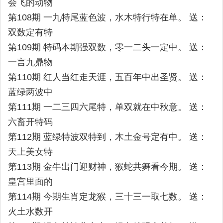
会飞的动物
第108期 一九特尾蓝色波，水木特行特在单。 送：
双数定有特
第109期 特码本期强双数，零一二头一定中。 送：
一言九鼎物
第110期 红人当红走天涯，五百年中出圣贤。 送：
蓝绿两波中
第111期 一二三四六尾特，单双就在中秋意。 送：
六畜开特码
第112期 蓝绿特波双特到，木土金号定有中。 送：
天上美女特
第113期 金牛出门迎财神，猴蛇共舞看今期。 送：
皇宫里面的
第114期 今期生肖定龙猴，三十三一取七数。 送：
火土水数开