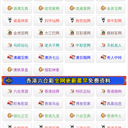
港澳宝典
老管家网
老顽童网
金多宝网
诸葛神算
刘半仙网
救世祖网
掌中彩网
金虎堂网
大三巴网
百彩通网
横财富网
马经论坛
老夫子网
中彩堂网
天机老人
澳藏宝阁
澳洪七公
澳百顺网
奇人中特
澳铁算盘
报彩神童
六合资源
香港挂牌
特区总站
香港跑狗
旺角彩皇
香港马会
博发世家
凤凰信息
镇坛之宝
香港九龙
六合宝典
香港华人