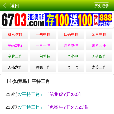
返回
历史记录
机密信封
一句中特
四码中特
②肖中特
平码2中2
一肖一码
选料⑥码
来料大小
金牌三肖
一句博特
一肖必中
无错四肖
无错六肖
稳赚一肖
一肖一码
家婆二肖
【心如荒鸟】平特三肖
219期:
V平特三肖』
『鼠龙虎Y开:00准
218期:
V平特三肖』
『兔猴牛Y开:47.23准