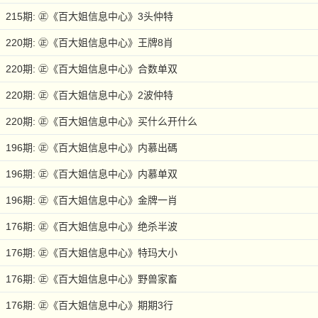
215期: ㊣《百大姐信息中心》3头仲特
220期: ㊣《百大姐信息中心》王牌8肖
220期: ㊣《百大姐信息中心》合数单双
220期: ㊣《百大姐信息中心》2波仲特
220期: ㊣《百大姐信息中心》买什么开什么
196期: ㊣《百大姐信息中心》内慕出碼
196期: ㊣《百大姐信息中心》内慕单双
196期: ㊣《百大姐信息中心》金牌一肖
176期: ㊣《百大姐信息中心》绝杀半波
176期: ㊣《百大姐信息中心》特玛大小
176期: ㊣《百大姐信息中心》野兽家畜
176期: ㊣《百大姐信息中心》期期3行