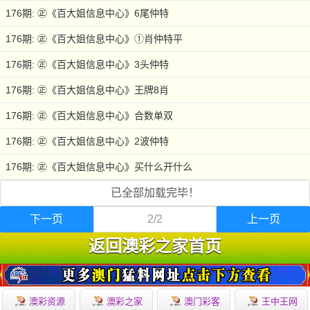
176期: ㊣《百大姐信息中心》6尾仲特
176期: ㊣《百大姐信息中心》①肖仲特平
176期: ㊣《百大姐信息中心》3头仲特
176期: ㊣《百大姐信息中心》王牌8肖
176期: ㊣《百大姐信息中心》合数单双
176期: ㊣《百大姐信息中心》2波仲特
176期: ㊣《百大姐信息中心》买什么开什么
已全部加载完毕！
下一页
2/2
上一页
返回澳彩之家首页
澳彩资源
澳彩之家
澳门彩客
王中王网