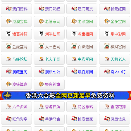
澳门资料
澳门彩经
澳门葡京
状元红网
港澳宝典
老管家网
老顽童网
金多宝网
诸葛神算
刘半仙网
救世祖网
掌中彩网
金虎堂网
大三巴网
百彩通网
横财富网
马经论坛
老夫子网
中彩堂网
天机老人
澳藏宝阁
澳洪七公
澳百顺网
奇人中特
澳铁算盘
报彩神童
六合资源
香港挂牌
特区总站
香港跑狗
旺角彩皇
香港马会
博发世家
凤凰信息