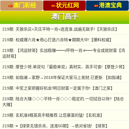
澳门彩经
状元红网
港澳宝典
澳门高手
219期: 天狼杀庄=灭庄平特一肖=连连准,战遍无敌手!【天狼杀庄】
219期: 权威爆六肖★用心打造六肖特★期期大中!【爆料权威】
219期: 【鸿运财哥】实战稳赚━━≮平特一肖≯━━专业成就财富【鸿
运财哥】
219期: 摩登少将,单双句『最稳单双』真材实、高手可查!【摩登少将】
219期: 如指诸→家野→2018年保证大家马上发财,已更新 【如指诸】
219期: 中奖之家把握好机会!明日财富一定属于你!【澳门之家】
219期: 陆合大赚◇◇◇平特一肖◇◇◇稳定的.一切拭目以待!!【陆合
大赚】
219期: 玄机准‖精英高手精推荐,让您暴富的猛!【玄机准】
219期: ≡【绿茶无错杀肖、连准50期】→绝对省钱! 【绿茶】