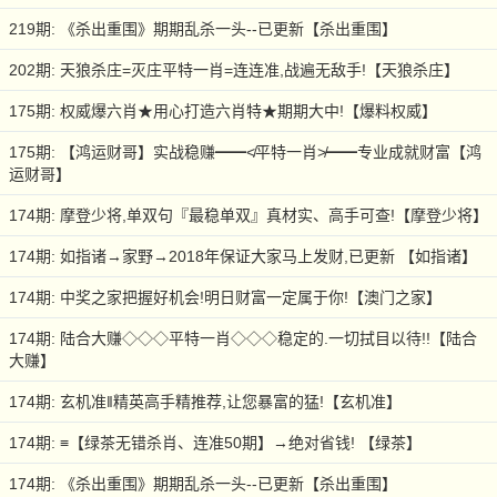
219期: 《杀出重围》期期乱杀一头--已更新【杀出重围】
202期: 天狼杀庄=灭庄平特一肖=连连准,战遍无敌手!【天狼杀庄】
175期: 权威爆六肖★用心打造六肖特★期期大中!【爆料权威】
175期: 【鸿运财哥】实战稳赚━━≮平特一肖≯━━专业成就财富【鸿
运财哥】
174期: 摩登少将,单双句『最稳单双』真材实、高手可查!【摩登少将】
174期: 如指诸→家野→2018年保证大家马上发财,已更新 【如指诸】
174期: 中奖之家把握好机会!明日财富一定属于你!【澳门之家】
174期: 陆合大赚◇◇◇平特一肖◇◇◇稳定的.一切拭目以待!!【陆合
大赚】
174期: 玄机准‖精英高手精推荐,让您暴富的猛!【玄机准】
174期: ≡【绿茶无错杀肖、连准50期】→绝对省钱! 【绿茶】
174期: 《杀出重围》期期乱杀一头--已更新【杀出重围】