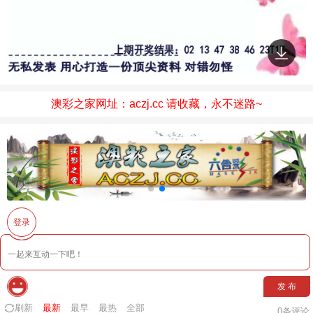
澳彩之家网址：aczj.cc 请收藏，永不迷路~
登录
发 布
刷新
最新
最早
最热
全部
0
条评论