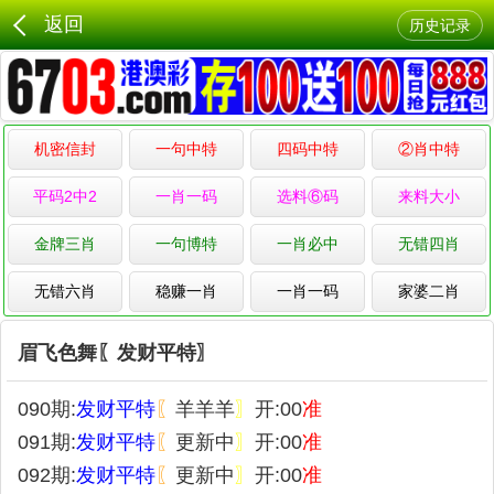
返回
历史记录
机密信封
一句中特
四码中特
②肖中特
平码2中2
一肖一码
选料⑥码
来料大小
金牌三肖
一句博特
一肖必中
无错四肖
无错六肖
稳赚一肖
一肖一码
家婆二肖
眉飞色舞〖发财平特〗
090期:
发财平特
〖
羊羊羊
〗
开:00
准
091期:
发财平特
〖
更新中
〗
开:00
准
092期:
发财平特
〖
更新中
〗
开:00
准