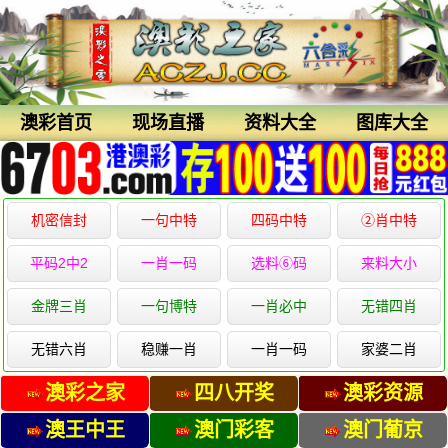
澳彩首页
现场直播
资料大全
图库大全
机密信封
一句中特
四码中特
②肖中特
平码2中2
一肖一码
选料⑥码
来料大小
金牌三肖
一句博特
一肖必中
无错四肖
无错六肖
稳赚一肖
一肖一码
家婆二肖
澳彩之家
四八开奖
澳彩资源
澳王中王
澳门彩客
澳门葡京