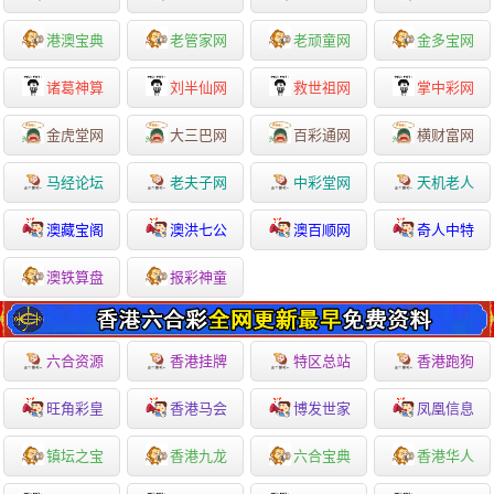
港澳宝典
老管家网
老顽童网
金多宝网
诸葛神算
刘半仙网
救世祖网
掌中彩网
金虎堂网
大三巴网
百彩通网
横财富网
马经论坛
老夫子网
中彩堂网
天机老人
澳藏宝阁
澳洪七公
澳百顺网
奇人中特
澳铁算盘
报彩神童
六合资源
香港挂牌
特区总站
香港跑狗
旺角彩皇
香港马会
博发世家
凤凰信息
镇坛之宝
香港九龙
六合宝典
香港华人