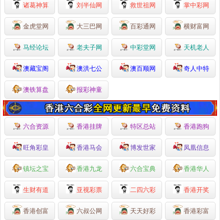
诸葛神算
刘半仙网
救世祖网
掌中彩网
金虎堂网
大三巴网
百彩通网
横财富网
马经论坛
老夫子网
中彩堂网
天机老人
澳藏宝阁
澳洪七公
澳百顺网
奇人中特
澳铁算盘
报彩神童
六合资源
香港挂牌
特区总站
香港跑狗
旺角彩皇
香港马会
博发世家
凤凰信息
镇坛之宝
香港九龙
六合宝典
香港华人
生财有道
亚视彩票
二四六彩
香港开奖
香港创富
六叔公网
天天好彩
香港彩富