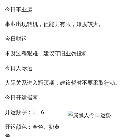
今日事业运
事业出现转机，但能力有限，难度较大。
今日财运
求财过程艰难，建议守旧业勿投机。
今日人际运
人际关系进入瓶颈期，建议暂时不要采取行动。
今日开运指南
开运数字：1、6
开运颜色：金色、奶黄
色