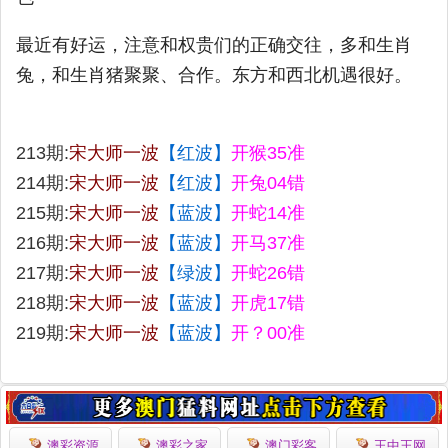
最近有好运，注意和权贵们的正确交往，多和生肖
兔，和生肖猪聚聚、合作。东方和西北机遇很好。
213期:
宋大师一波
【红波】
开猴35准
214期:
宋大师一波
【红波】
开兔04错
215期:
宋大师一波
【蓝波】
开蛇14准
216期:
宋大师一波
【蓝波】
开马37准
217期:
宋大师一波
【绿波】
开蛇26错
218期:
宋大师一波
【蓝波】
开虎17错
219期:
宋大师一波
【蓝波】
开？00准
澳彩资源
澳彩之家
澳门彩客
王中王网