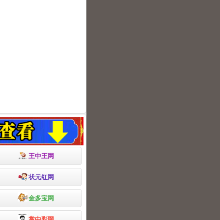
王中王网
状元红网
金多宝网
掌中彩网