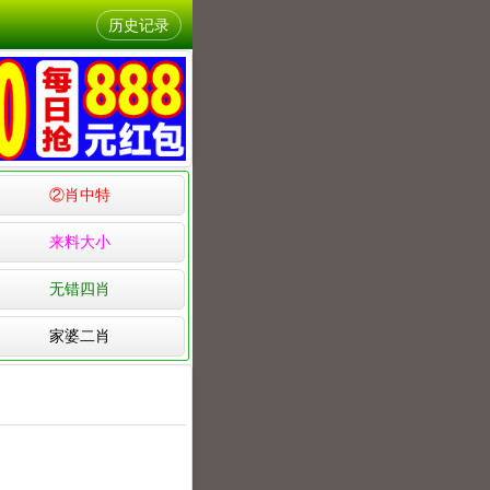
历史记录
②肖中特
来料大小
无错四肖
家婆二肖