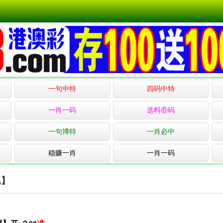
一句中特
四码中特
一肖一码
选料⑥码
一句博特
一肖必中
稳赚一肖
一肖一码
尾】