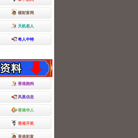
横财富网
天机老人
奇人中特
香港跑狗
凤凰信息
香港华人
香港开奖
香港彩富