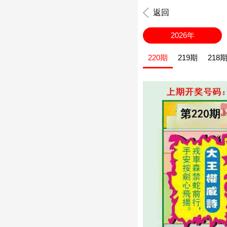
返回
2026年
220期
219期
218