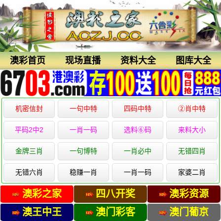
澳彩首页
现场直播
资料大全
图库大全
机密信封
一句中特
四码中特
②肖中特
平码2中2
一肖一码
选料⑥码
来料大小
金牌三肖
一句博特
一肖必中
无错四肖
无错六肖
稳赚一肖
一肖一码
家婆二肖
澳彩之家
四八开奖
澳彩资源
澳王中王
澳门彩客
澳门葡京