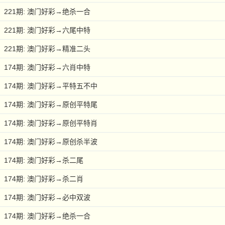
221期: 澳门好彩→绝杀一合
221期: 澳门好彩→六尾中特
221期: 澳门好彩→精准二头
174期: 澳门好彩→六肖中特
174期: 澳门好彩→平特五不中
174期: 澳门好彩→原创平特尾
174期: 澳门好彩→原创平特肖
174期: 澳门好彩→原创杀半波
174期: 澳门好彩→杀二尾
174期: 澳门好彩→杀二肖
174期: 澳门好彩→必中双波
174期: 澳门好彩→绝杀一合