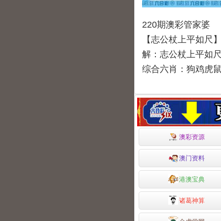
220期澳彩管家婆
【志公杖上平如尺
解：志公杖上平如尺
综合六肖：狗鸡虎
澳彩资源
澳门资料
港澳宝典
诸葛神算