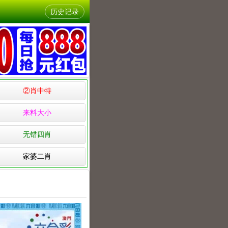
历史记录
②肖中特
来料大小
无错四肖
家婆二肖