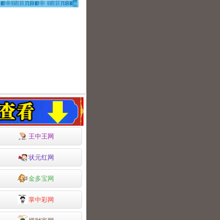
王中王网
状元红网
金多宝网
掌中彩网