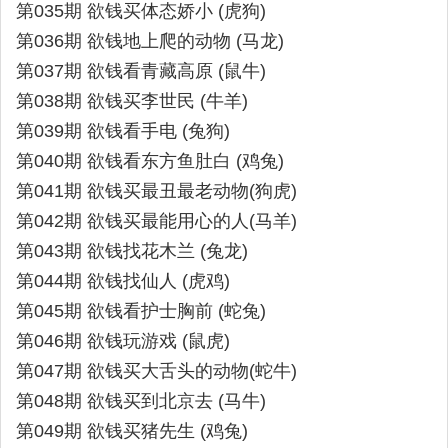
第035期 欲钱买体态娇小 (虎狗)
第036期 欲钱地上爬的动物 (马龙)
第037期 欲钱看青藏高原 (鼠牛)
第038期 欲钱买李世民 (牛羊)
第039期 欲钱看手电 (兔狗)
第040期 欲钱看东方鱼肚白 (鸡兔)
第041期 欲钱买最丑最老动物(狗虎)
第042期 欲钱买最能用心的人(马羊)
第043期 欲钱找花木兰 (兔龙)
第044期 欲钱找仙人 (虎鸡)
第045期 欲钱看护士胸前 (蛇兔)
第046期 欲钱玩游戏 (鼠虎)
第047期 欲钱买大舌头的动物(蛇牛)
第048期 欲钱买到北京去 (马牛)
第049期 欲钱买猪先生 (鸡兔)