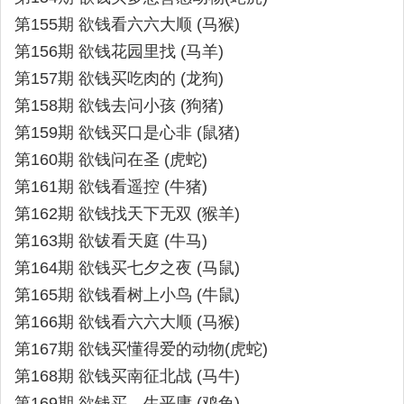
第155期 欲钱看六六大顺 (马猴)
第156期 欲钱花园里找 (马羊)
第157期 欲钱买吃肉的 (龙狗)
第158期 欲钱去问小孩 (狗猪)
第159期 欲钱买口是心非 (鼠猪)
第160期 欲钱问在圣 (虎蛇)
第161期 欲钱看遥控 (牛猪)
第162期 欲钱找天下无双 (猴羊)
第163期 欲钹看天庭 (牛马)
第164期 欲钱买七夕之夜 (马鼠)
第165期 欲钱看树上小鸟 (牛鼠)
第166期 欲钱看六六大顺 (马猴)
第167期 欲钱买懂得爱的动物(虎蛇)
第168期 欲钱买南征北战 (马牛)
第169期 欲钱买—生平庸 (鸡兔)