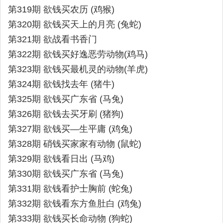
第319期 欲钱买农历 (鸡猴)
第320期 欲钱买天上的月亮 (兔蛇)
第321期 欲战看书香门
第322期 欲钱买好逸恶劳动物(鸡马)
第323期 欲钱买最机灵的动物(羊虎)
第324期 欲钱找去年 (猪牛)
第325期 欲钱买广东省 (马兔)
第326期 欲钱去买牙刷 (猪狗)
第327期 欲钱买—生平庸 (鸡兔)
第328期 硝钱买家家有动物 (鼠蛇)
第329期 欲钱看日出 (马鸡)
第330期 欲钱买广东省 (马兔)
第331期 欲钱看护士胸前 (蛇兔)
第332期 欲钱看东方鱼肚白 (鸡兔)
第333期 欲钱买长命动物 (狗蛇)