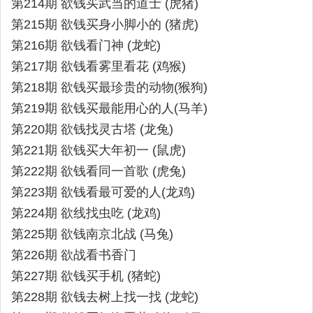
第214期 欲钱买武当的道士 (虎猪)
第215期 欲钱买身小脚小的 (猪虎)
第216期 欲钱看门神 (龙蛇)
第217期 欲钱看雾里看花 (鸡猴)
第218期 欲钱买最珍贵的动物(猴狗)
第219期 欲钱买最能用心的人(马羊)
第220期 欲钱找灵古塔 (龙兔)
第221期 欲钱买大年初一 (鼠虎)
第222期 欲钱看同一首歌 (虎兔)
第223期 欲钱看最可爱的人(龙鸡)
第224期 欲线找虫吃 (龙鸡)
第225期 欲钱南京北战 (马兔)
第226期 欲战看书香门
第227期 欲钱买手机 (猪蛇)
第228期 欲钱去树上找一找 (龙蛇)