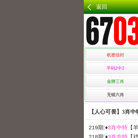
返回
机密信封
平码2中2
金牌三肖
无错六肖
【人心可畏】3肖中
219期:♦
3肖中特
【羊
218期:♦
3肖中特
【