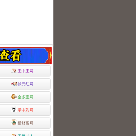
王中王网
状元红网
金多宝网
掌中彩网
横财富网