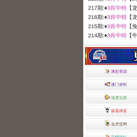
217期:♦
3肖中特
【
216期:♦
3肖中特
【龙
215期:♦
3肖中特
【兔
214期:♦
3肖中特
【
澳彩资源
澳门资料
港澳宝典
诸葛神算
金虎堂网