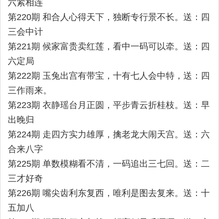
六紧相连
第220期 和合人心得天下，独断专行景不长。送：四
三会中计
第221期 候家富贵卖红莲，看中一码可以牵。送：四
六定局
第222期 玉兔出宫有带宝，十有七人会中特，送：四
三作雨来。
第223期 衣静瑶台月正圆，平步青云折桂枝。送：早
出晚归
第224期 走四方实力雄厚，擒老龙大闹天宫。送：六
合来八字
第225期 单数模糊看不清，一码追出三七回。送：二
三才好奇
第226期 嘴尖齿利东复西，唯利是图去复来。送：十
五加八