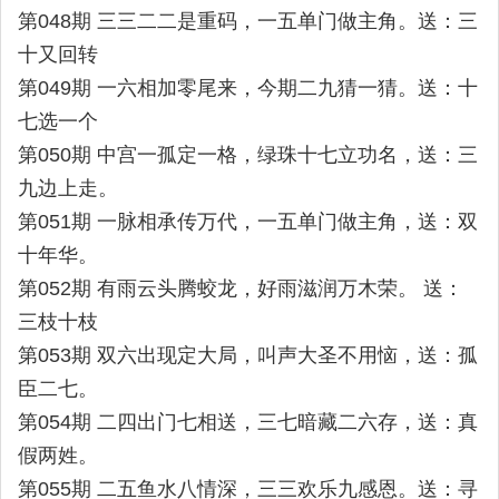
第048期 三三二二是重码，一五单门做主角。送：三
十又回转
第049期 一六相加零尾来，今期二九猜一猜。送：十
七选一个
第050期 中宫一孤定一格，绿珠十七立功名，送：三
九边上走。
第051期 一脉相承传万代，一五单门做主角，送：双
十年华。
第052期 有雨云头腾蛟龙，好雨滋润万木荣。 送：
三枝十枝
第053期 双六出现定大局，叫声大圣不用恼，送：孤
臣二七。
第054期 二四出门七相送，三七暗藏二六存，送：真
假两姓。
第055期 二五鱼水八情深，三三欢乐九感恩。送：寻