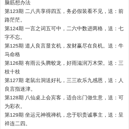
脑筋想办法
第123期 二八共享得四五，务必假装看不见，送：前
路茫茫。
第124期 一言之词五可中，二六中数进两格，送：七
字不忘。
第125期 道人良言显玄机，发财赢尽在良机。送：牛
马命格
第126期 有雨云头腾蛟龙，好雨滋润万木荣。送：三
枝十枝
第127期 老鼠出洞送好礼，三三欢乐九感恩，送：人
良言指迷津。
第128期 八仙桌上会宾客，适合出门做生意，送：可
为彩衣。
第129期 坐运元神视禅机，忠于职贵诚事主，送：呈
祥连二四。