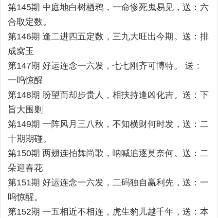
第145期 中庭地白树栖鸦，一命惨死鬼易见，送：六
合取定数。
第146期 逢二进四五定数，三九大旺出今期。送：排
成窝玉
第147期 好运连念一六发，七七刚齐可博特。 送：
一呜惊醒
第148期 盼望而却步贵人，相扶持逢凶化吉。送：下
旨大围剿
第149期 一阵风月三八秋，不知横财何时发，送：二
十期期碰。
第150期 两翅连拍舞尚歌，呐喊追逐莫奈何。送：二
朵迎春花
第151期 好运连念一六发，二码独自赢利先，送：一
呜惊醒。
第152期 一五相近不相连，虎生豹儿越千年，送：本