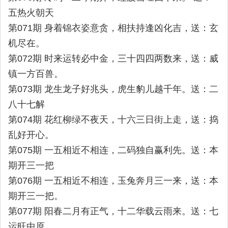
五热火朝天
第071期 身着锦衣姿意贪，相扶持逢凶化吉，送：玄
机尽在。
第072期 时来运转必中金，三十四四两数来，送：威
镇一方百兽。
第073期 龙生龙子好兆头，虎生豹儿越千年。送：二
八十七解
第074期 花红柳绿不夜天，十六三日街上走，送：捣
乱好开心。
第075期 一五相近不相连，二码独自赢利先。送：本
期开三一把
第076期 一五相近不相连，玉兔奔月三一来，送：本
期开三一把。
第077期 阳春二月有正气，十二华载云雨来。送：七
运旺中原