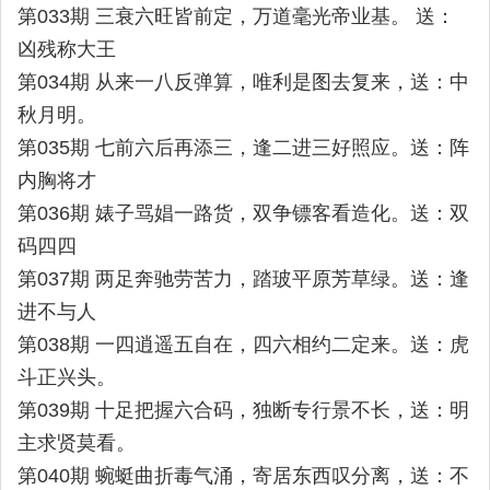
第033期 三衰六旺皆前定，万道毫光帝业基。 送：
凶残称大王
第034期 从来一八反弹算，唯利是图去复来，送：中
秋月明。
第035期 七前六后再添三，逢二进三好照应。送：阵
内胸将才
第036期 婊子骂娼一路货，双争镖客看造化。送：双
码四四
第037期 两足奔驰劳苦力，踏玻平原芳草绿。送：逢
进不与人
第038期 一四逍遥五自在，四六相约二定来。送：虎
斗正兴头。
第039期 十足把握六合码，独断专行景不长，送：明
主求贤莫看。
第040期 蜿蜓曲折毒气涌，寄居东西叹分离，送：不