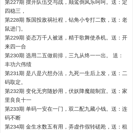
第227期 摆开队伍交与战，颠鸾倒凤乐呵呵。送：定
四稳三，
第228期 叛国投敌祸社程，钻角小专打二数，送：老
鼠进门。
第229期 姿态万千人被迷，精于歌舞使杀机。送：开
来四一合
第230期 选用二五做前排，三九从终一一出。 送：
丰功六伟绩
第231期 是八是六想办法，九死一生后上发，送：二
码取定。
第232期 变化无穷随妙用，伏妖降魔能制宜。送：家
里良良十一
第233期 单码一安在一门，双二配九藏小钱。送：连
码不断
第234期 金生水数五有用，弄虚作假转磋跄，送：租