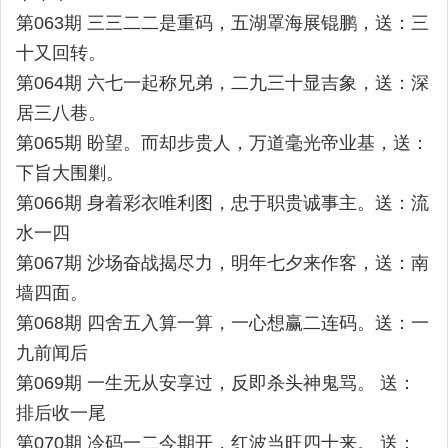
第063期 三三二二是重码，五湖罩海展锟鹏，送：三
十又回转。
第064期 六七一起称兄弟，二九三十显吉象，送：深
居三八巷。
第065期 盼望。而却步贵人，万道毫光帝业基，送：
下旨大围剿。
第066期 身着彩衣唯利图，忠于职贵诚事主。送：流
水一四
第067期 沙场奋战揭尽力，明年七夕来作客，送：南
墙四面。
第068期 四舍五入算一算，一心想赢二连码。送：一
九前闻后
第069期 一生无从安享过，反即杀头神鬼骂。 送：
排后收一尾
第070期 冷码一二今期开，红波当旺四十来。 送：