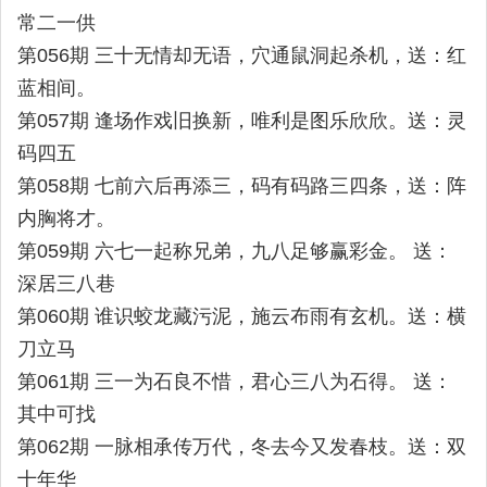
常二一供
第056期 三十无情却无语，穴通鼠洞起杀机，送：红
蓝相间。
第057期 逢场作戏旧换新，唯利是图乐欣欣。送：灵
码四五
第058期 七前六后再添三，码有码路三四条，送：阵
内胸将才。
第059期 六七一起称兄弟，九八足够赢彩金。 送：
深居三八巷
第060期 谁识蛟龙藏污泥，施云布雨有玄机。送：横
刀立马
第061期 三一为石良不惜，君心三八为石得。 送：
其中可找
第062期 一脉相承传万代，冬去今又发春枝。送：双
十年华