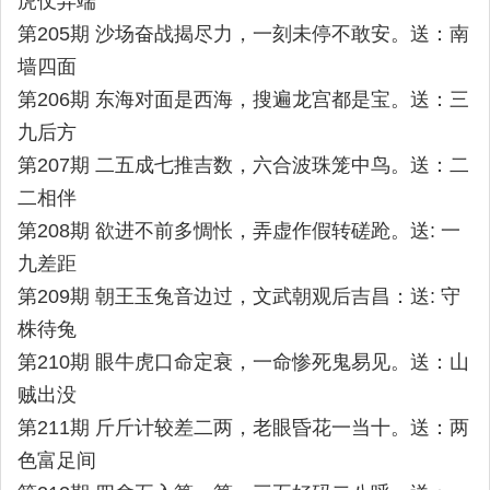
虎仗异端
第205期 沙场奋战揭尽力，一刻未停不敢安。送：南
墙四面
第206期 东海对面是西海，搜遍龙宫都是宝。送：三
九后方
第207期 二五成七推吉数，六合波珠笼中鸟。送：二
二相伴
第208期 欲进不前多惆怅，弄虚作假转磋跄。送: 一
九差距
第209期 朝王玉兔音边过，文武朝观后吉昌：送: 守
株待兔
第210期 眼牛虎口命定衰，一命惨死鬼易见。送：山
贼出没
第211期 斤斤计较差二两，老眼昏花一当十。送：两
色富足间