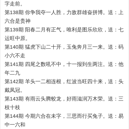
字走前。
第138期 你争我夺一人胜，力敌群雄奋拼博。送：上
六合是贵神
第139期 阳春二月有正气，唯利是图乐欣欣，送：七
运旺中原。
第140期 猛虎下山二十开，玉兔奔月三一来。送：码
小六不走
第141期 四尾之数吼不中，十一报到生两注。送：他
年二九
第142期 羊头一二相连根，红波当旺四十来，送：头
戴凤冠。
第143期 有雨云头腾蛟龙，好雨滋润万木荣。送：三
枝十枝
第144期 今期六合在未字，三思而行买兔子。送：易
中一六和