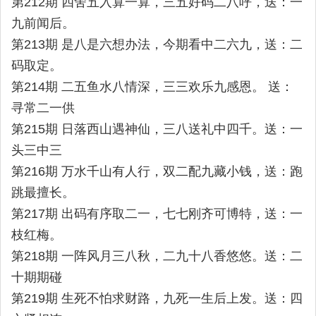
第212期 四舍五入算一算，三五好码二八呼，送：一
九前闻后。
第213期 是八是六想办法，今期看中二六九，送：二
码取定。
第214期 二五鱼水八情深，三三欢乐九感恩。 送：
寻常二一供
第215期 日落西山遇神仙，三八送礼中四千。送：一
头三中三
第216期 万水千山有人行，双二配九藏小钱，送：跑
跳最擅长。
第217期 出码有序取二一，七七刚齐可博特，送：一
枝红梅。
第218期 一阵风月三八秋，二九十八香悠悠。送：二
十期期碰
第219期 生死不怕求财路，九死一生后上发。送：四