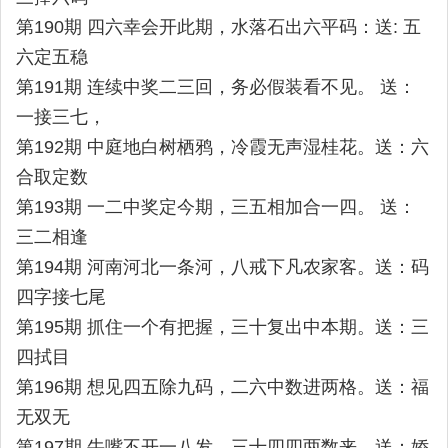
第190期 四六幸会开此期，水落石出六平码：送: 五
六定五稳
第191期 连续中奖二三回，务必假装看不见。 送：
一接三七，
第192期 中庭地白树栖鸦，冷霞无声湿桂花。送：六
合取定数
第193期 一二中奖定今期，三五相加合一四。 送：
三二相逢
第194期 河南河北一条河，八戒下凡农家客。送：码
四字接七尾
第195期 抓住一个有把握，三十复出中本期。送：三
四拭目
第196期 想见四五除九码，二六中数进两格。送：福
无双无
第197期 牛嘴不开一八发，三十四四两数来。送：娇