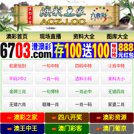
澳彩首页
现场直播
资料大全
图库大全
机密信封
一句中特
四码中特
②肖中特
平码2中2
一肖一码
选料⑥码
来料大小
金牌三肖
一句博特
一肖必中
无错四肖
无错六肖
稳赚一肖
一肖一码
家婆二肖
澳彩之家
四八开奖
澳彩资源
澳王中王
澳门彩客
澳门葡京