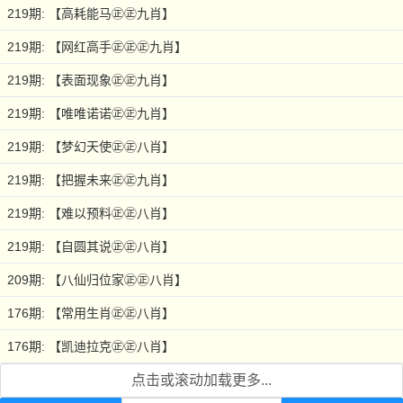
219期: 【高耗能马㊣㊣九肖】
219期: 【网红高手㊣㊣㊣九肖】
219期: 【表面现象㊣㊣九肖】
219期: 【唯唯诺诺㊣㊣九肖】
219期: 【梦幻天使㊣㊣八肖】
219期: 【把握未来㊣㊣九肖】
219期: 【难以预料㊣㊣八肖】
219期: 【自圆其说㊣㊣八肖】
209期: 【八仙归位家㊣㊣八肖】
176期: 【常用生肖㊣㊣八肖】
176期: 【凯迪拉克㊣㊣八肖】
点击或滚动加载更多...