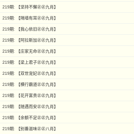
219期: 【坚持不懈㊣㊣九肖】
219期: 【隔墙有耳㊣㊣九肖】
219期: 【我心依旧㊣㊣九肖】
219期: 【阿拉斯加㊣㊣九肖】
219期: 【庄家无命㊣㊣九肖】
219期: 【梁上君子㊣㊣九肖】
219期: 【双世宠妃㊣㊣九肖】
219期: 【横行霸道㊣㊣九肖】
219期: 【花开富贵㊣㊣九肖】
219期: 【随遇而安㊣㊣九肖】
219期: 【余额不足㊣㊣九肖】
219期: 【别番滋味㊣㊣八肖】