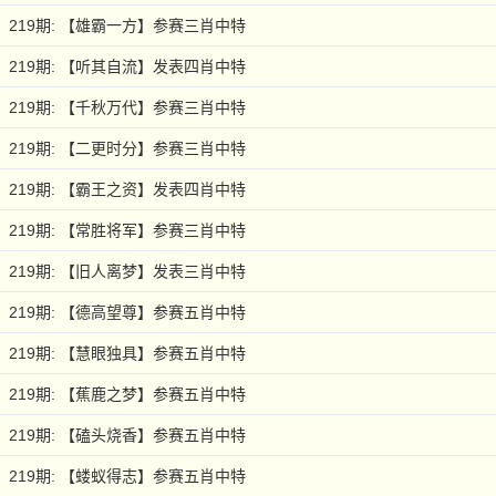
219期: 【雄霸一方】参赛三肖中特
219期: 【听其自流】发表四肖中特
219期: 【千秋万代】参赛三肖中特
219期: 【二更时分】参赛三肖中特
219期: 【霸王之资】发表四肖中特
219期: 【常胜将军】参赛三肖中特
219期: 【旧人离梦】发表三肖中特
219期: 【德高望尊】参赛五肖中特
219期: 【慧眼独具】参赛五肖中特
219期: 【蕉鹿之梦】参赛五肖中特
219期: 【磕头烧香】参赛五肖中特
219期: 【蝼蚁得志】参赛五肖中特