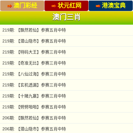
澳门彩经
状元红网
港澳宝典
澳门三肖
219期: 【飘然若仙】参赛五肖中特
219期: 【潜山隐市】参赛五肖中特
219期: 【特码大王】参赛三肖中特
219期: 【奇准无比】参赛三肖中特
219期: 【八仙过海】参赛三肖中特
219期: 【玄机透漏】参赛三肖中特
219期: 【十赌九羸】参赛三肖中特
219期: 【劈劈啪啪】参赛五肖中特
206期: 【飘然若仙】参赛五肖中特
206期: 【潜山隐市】参赛五肖中特