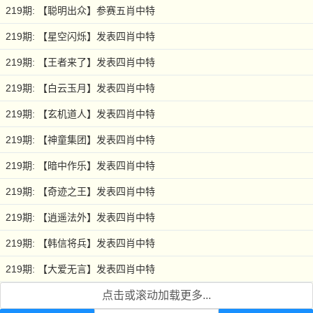
219期: 【聪明出众】参赛五肖中特
219期: 【星空闪烁】发表四肖中特
219期: 【王者来了】发表四肖中特
219期: 【白云玉月】发表四肖中特
219期: 【玄机道人】发表四肖中特
219期: 【神童集团】发表四肖中特
219期: 【暗中作乐】发表四肖中特
219期: 【奇迹之王】发表四肖中特
219期: 【逍遥法外】发表四肖中特
219期: 【韩信将兵】发表四肖中特
219期: 【大爱无言】发表四肖中特
点击或滚动加载更多...