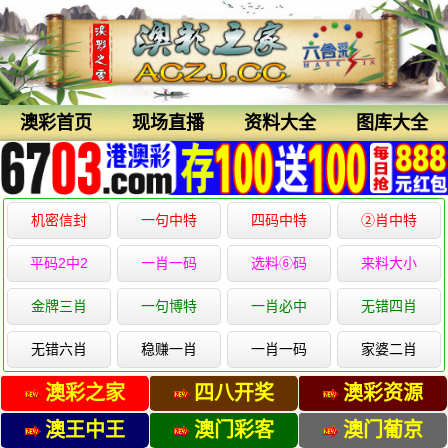
澳彩首页
现场直播
资料大全
图库大全
机密信封
一句中特
四码中特
②肖中特
平码2中2
一肖一码
选料⑥码
来料大小
金牌三肖
一句博特
一肖必中
无错四肖
无错六肖
稳赚一肖
一肖一码
家婆二肖
澳彩之家
四八开奖
澳彩资源
澳王中王
澳门彩客
澳门葡京