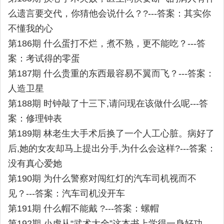
么遗言要交代，你猜他会说什么？?---答案：其实你
不懂我的心
第186期 什么蛋打不烂，煮不熟，更不能吃？---答
案：考试得的零蛋
第187期 什么贵重的东西最容易不翼而飞？---答案：
人造卫星
第188期 时钟敲了十三下,请问现在该做什么呢---答
案：修理钟表
第189期 林老生大手术后换了一个人工心脏。病好了
后,她的女友却马上提出分手,为什么会这样?---答案：
没有真心爱她
第190期 为什么警察对闯红灯的汽车司机视而不
见？---答案：汽车司机没开车
第191期 什么帽不能戴 ?---答案：螺帽
第192期 小虎从“武术大全”这本书上学得一身好功