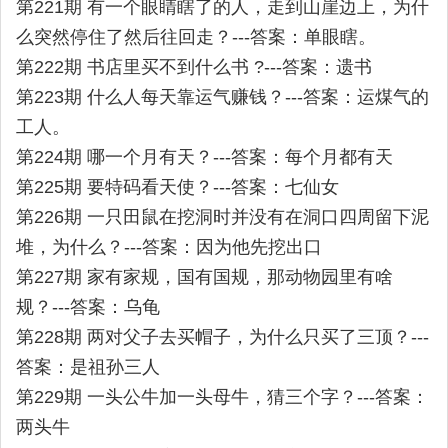
第221期 有一个眼睛瞎了的人，走到山崖边上，为什
么突然停住了然后往回走？---答案：单眼瞎。
第222期 书店里买不到什么书 ?---答案：遗书
第223期 什么人每天靠运气赚钱？---答案：运煤气的
工人。
第224期 哪一个月有天？---答案：每个月都有天
第225期 要特码看天使？---答案：七仙女
第226期 一只田鼠在挖洞时并没有在洞口四周留下泥
堆，为什么？---答案：因为他先挖出口
第227期 家有家规，国有国规，那动物园里有啥
规？---答案：乌龟
第228期 两对父子去买帽子，为什么只买了三顶？---
答案：是祖孙三人
第229期 一头公牛加一头母牛，猜三个字？---答案：
两头牛