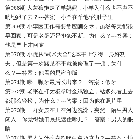
第068期 大灰狼拖走了羊妈妈，小羊为什么也不声不
响地跟了去？---答案：小羊在羊他*的肚子里
第069期 小李因工作需要常应酬交际，虽然每天都很
早回家，可是老婆还是抱怨不断。为什么？---答案：
他是早上才回家
第070期 小虎从“武术大全”这本书上学得一身好功
夫，但是第一次路见不平就被修理了一顿，为什
么？---答案：他看的是盗印版
第071期 哪一颗牙最后长出来？---答案：假牙
第072期 老张在打太极拳时金鸡独立，站多久看上去
都那么轻松，为什么？---答案：因为他在照片里
第073期 一群女孩在正在河边洗澡，突然一陌生男人
闯入，你觉得她们最想遮住哪儿？---答案：男人的眼
睛
第074期 黑人为什么喜欢吃白色巧克力？---答案：怕