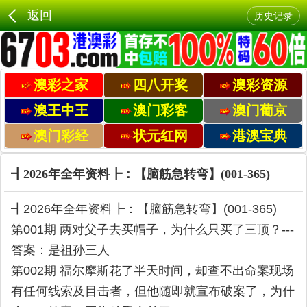
返回
历史记录
澳彩之家
四八开奖
澳彩资源
澳王中王
澳门彩客
澳门葡京
澳门彩经
状元红网
港澳宝典
┫2026年全年资料┣：【脑筋急转弯】(001-365)
┫2026年全年资料┣：【脑筋急转弯】(001-365)
第001期 两对父子去买帽子，为什么只买了三顶？---
答案：是祖孙三人
第002期 福尔摩斯花了半天时间，却查不出命案现场
有任何线索及目击者，但他随即就宣布破案了，为什