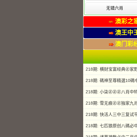
无错六肖
澳彩之
澳王中
澳门彩
218期: 横财宝富经典㊣家
218期: 碼神至尊精選10碼
218期: 小柒㊣㊣㊣八肖中
218期: 雪无痕㊣㊣独家九
218期: 快活人三中三复试
218期: 七匹狼原创八碼必
218期: 诸葛神数必中二肖