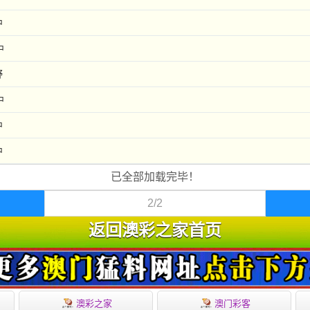
中
中
野
中
中
中
已全部加载完毕！
2/2
返回澳彩之家首页
澳彩之家
澳门彩客