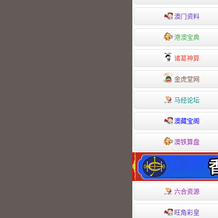
澳门资料
港澳宝典
诸葛神算
金虎堂网
马经论坛
澳藏宝阁
澳铁算盘
六合资源
旺角彩皇