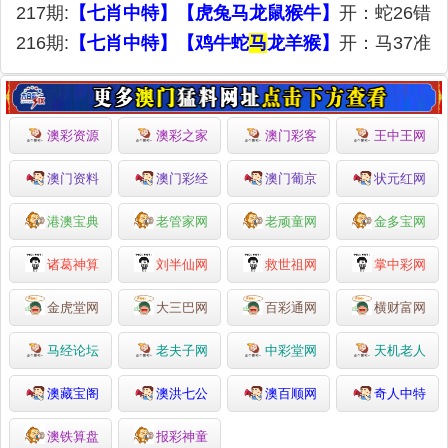
217期:
【七肖中特】
【虎兔马龙鼠猴牛】
开：蛇26错
216期:
【七肖中特】
【鸡牛蛇
马
龙羊猴】
开：马37准
澳彩资源
澳彩之家
澳门彩客
王中王网
澳门资料
澳门彩经
澳门葡京
状元红网
港澳宝典
老管家网
老顽童网
金多宝网
诸葛神算
刘半仙网
救世祖网
掌中彩网
金虎堂网
大三巴网
百彩通网
横财富网
马经论坛
老夫子网
中彩堂网
天机老人
澳藏宝阁
澳洪七公
澳百顺网
奇人中特
澳铁算盘
报彩神童