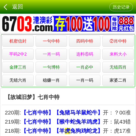
返回
历史记录
机密信封
一句中特
四码中特
②肖中特
平码2中2
一肖一码
选料⑥码
来料大小
金牌三肖
一句博特
一肖必中
无错四肖
无错六肖
稳赚一肖
一肖一码
家婆二肖
【故城旧梦】七肖中特
220期:
【七肖中特】
【兔猪马羊鼠蛇牛】
开：？00准
219期:
【七肖中特】
【猴牛蛇兔羊鸡虎】
开：鼠43错
218期:
【七肖中特】
【羊
虎
兔狗鸡蛇龙】
开：虎17准