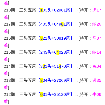
准
]
218期：三头五尾
【
1
03头+02961尾】
→[特开：
虎17
准
]
217期：三头五尾
【403头+049
6
1尾】
→[特开：
蛇26
准
]
216期：三头五尾
【
3
21头+30819尾】
→[特开：
马37
准
]
215期：三头五尾
【243头+6
4
023尾】
→[特开：
蛇14
准
]
214期：三头五尾
【3
0
1头+51
4
70尾】
→[特开：
兔04
准
]
213期：三头五尾
【
3
04头+27069尾】
→[特开：
猴35
准
]
212期：三头五尾
【
0
31头+35120尾】
→[特开：
牛06
准
]