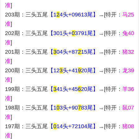
准
]
203期：三头五尾
【1
2
4头+09613尾】
→[特开：
马25
准
]
202期：三头五尾
【301头+
0
3791尾】
→[特开：
兔40
准
]
201期：三头五尾
【
3
04头+87
2
15尾】
→[特开：
猪32
准
]
200期：三头五尾
【12
3
头+41
9
20尾】
→[特开：
龙39
准
]
199期：三头五尾
【
3
41头+45
6
20尾】
→[特开：
羊36
准
]
198期：三头五尾
【1
0
3头+90
7
83尾】
→[特开：
鼠07
准
]
197期：三头五尾
【
0
14头+72104尾】
→[特开：
猪08
准
]