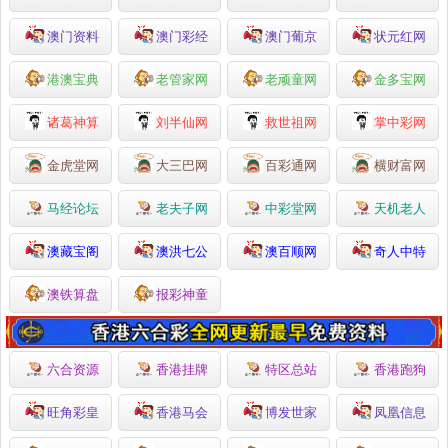
澳门资料
澳门彩经
澳门葡京
状元红网
港澳宝典
老管家网
老顽童网
金多宝网
诸葛神算
刘半仙网
救世祖网
掌中彩网
金虎堂网
大三巴网
百彩通网
横财富网
马经论坛
老夫子网
中彩堂网
天机老人
澳藏宝阁
澳洪七公
澳百顺网
奇人中特
澳铁算盘
报彩神童
六合资源
香港挂牌
特区总站
香港跑狗
旺角彩皇
香港马会
博发世家
凤凰信息