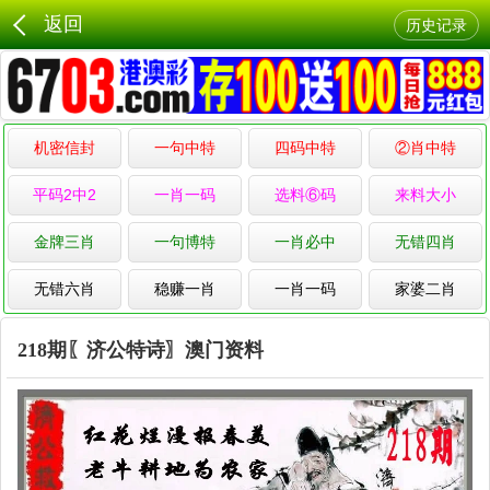
返回
历史记录
机密信封
一句中特
四码中特
②肖中特
平码2中2
一肖一码
选料⑥码
来料大小
金牌三肖
一句博特
一肖必中
无错四肖
无错六肖
稳赚一肖
一肖一码
家婆二肖
218期〖济公特诗〗澳门资料