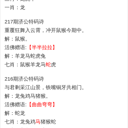
一肖：龙
217期济公特码诗
重覆狂舞入云霄，冲开鼠猴今期中。
解：鼠猴。
活佛赠语:
【半半拉拉】
解：羊龙马蛇虎兔
七肖：鼠猴羊龙马
蛇
虎
216期济公特码诗
与君剩采江山景，铁嘴铜牙共相门。
解：龙兔鸡马猪猴。
活佛赠语:
【曲曲弯弯】
解：蛇龙
七肖：龙兔鸡
马
猪猴蛇