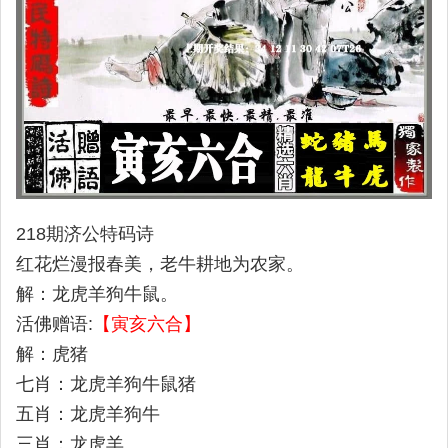
218期济公特码诗
红花烂漫报春美，老牛耕地为农家。
解：龙虎羊狗牛鼠。
活佛赠语:
【寅亥六合】
解：虎猪
七肖：龙虎羊狗牛鼠猪
五肖：龙虎羊狗牛
三肖：龙虎羊