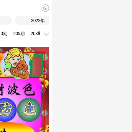
2022年
2021年
2
10期
209期
208期
207期
206期
205期
204期
203期