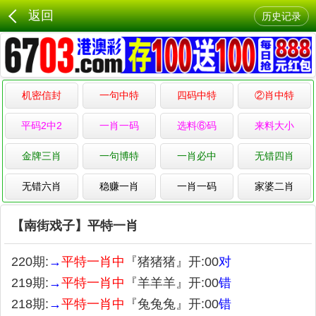
返回
历史记录
机密信封
一句中特
四码中特
②肖中特
平码2中2
一肖一码
选料⑥码
来料大小
金牌三肖
一句博特
一肖必中
无错四肖
无错六肖
稳赚一肖
一肖一码
家婆二肖
【南街戏子】平特一肖
220期:
→
平特一肖中
『猪猪猪』开:00
对
219期:
→
平特一肖中
『羊羊羊』开:00
错
218期:
→
平特一肖中
『兔兔兔』开:00
错