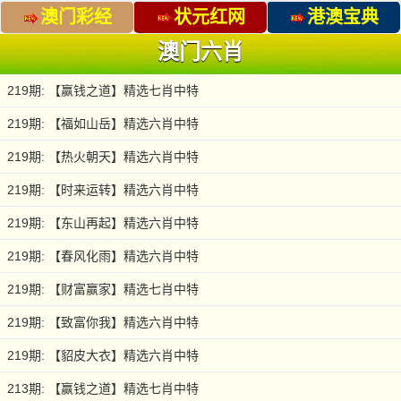
澳门彩经
状元红网
港澳宝典
澳门六肖
219期: 【赢钱之道】精选七肖中特
219期: 【福如山岳】精选六肖中特
219期: 【热火朝天】精选六肖中特
219期: 【时来运转】精选六肖中特
219期: 【东山再起】精选六肖中特
219期: 【春风化雨】精选六肖中特
219期: 【财富赢家】精选七肖中特
219期: 【致富你我】精选六肖中特
219期: 【貂皮大衣】精选六肖中特
213期: 【赢钱之道】精选七肖中特