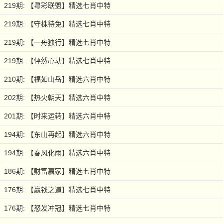
219期: 【粤彩联盟】精选七肖中特
219期: 【守株待兔】精选七肖中特
219期: 【一舟独行】精选七肖中特
219期: 【怦然心动】精选七肖中特
210期: 【福如山岳】精选六肖中特
202期: 【热火朝天】精选六肖中特
201期: 【时来运转】精选六肖中特
194期: 【东山再起】精选六肖中特
194期: 【春风化雨】精选六肖中特
186期: 【财富赢家】精选七肖中特
176期: 【赢钱之道】精选七肖中特
176期: 【怒发冲冠】精选七肖中特