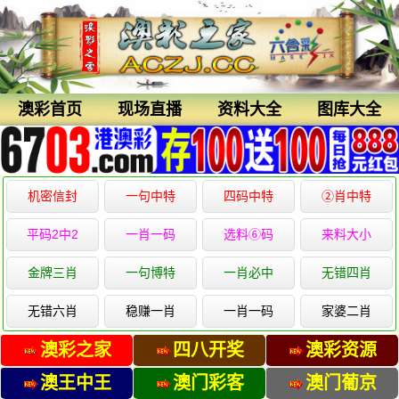
澳彩首页
现场直播
资料大全
图库大全
机密信封
一句中特
四码中特
②肖中特
平码2中2
一肖一码
选料⑥码
来料大小
金牌三肖
一句博特
一肖必中
无错四肖
无错六肖
稳赚一肖
一肖一码
家婆二肖
澳彩之家
四八开奖
澳彩资源
澳王中王
澳门彩客
澳门葡京