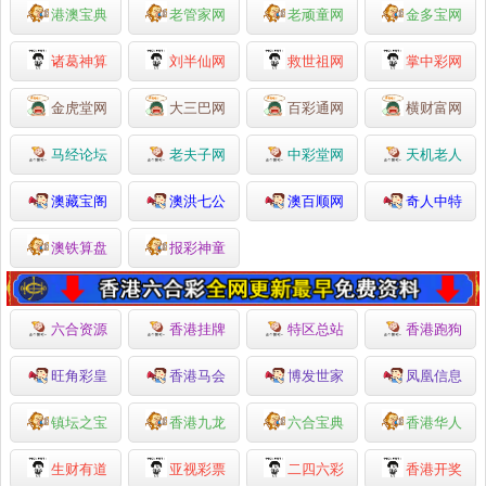
港澳宝典
老管家网
老顽童网
金多宝网
诸葛神算
刘半仙网
救世祖网
掌中彩网
金虎堂网
大三巴网
百彩通网
横财富网
马经论坛
老夫子网
中彩堂网
天机老人
澳藏宝阁
澳洪七公
澳百顺网
奇人中特
澳铁算盘
报彩神童
六合资源
香港挂牌
特区总站
香港跑狗
旺角彩皇
香港马会
博发世家
凤凰信息
镇坛之宝
香港九龙
六合宝典
香港华人
生财有道
亚视彩票
二四六彩
香港开奖