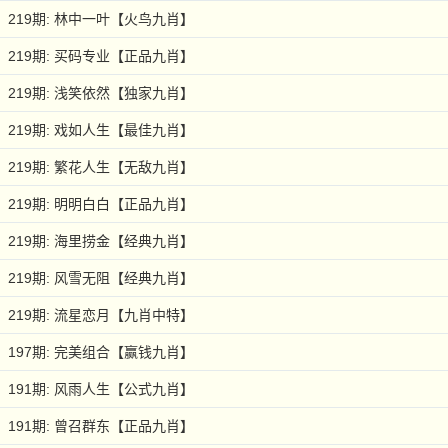
219期: 林中一叶【火鸟九肖】
219期: 买码专业【正品九肖】
219期: 浅笑依然【独家九肖】
219期: 戏如人生【最佳九肖】
219期: 繁花人生【无敌九肖】
219期: 明明白白【正品九肖】
219期: 海里捞金【经典九肖】
219期: 风雪无阻【经典九肖】
219期: 流星恋月【九肖中特】
197期: 完美组合【赢钱九肖】
191期: 风雨人生【公式九肖】
191期: 曾召群东【正品九肖】