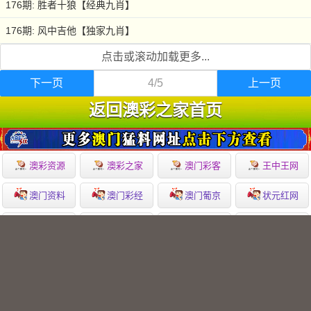
176期: 胜者十狼【经典九肖】
176期: 风中吉他【独家九肖】
点击或滚动加载更多...
下一页
4/5
上一页
返回澳彩之家首页
澳彩资源
澳彩之家
澳门彩客
王中王网
澳门资料
澳门彩经
澳门葡京
状元红网
港澳宝典
老管家网
老顽童网
金多宝网
诸葛神算
刘半仙网
救世祖网
掌中彩网
金虎堂网
大三巴网
百彩通网
横财富网