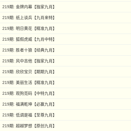
219期: 金牌内幕【独家九肖】
219期: 纸上谈兵【九肖来特】
219期: 明日黄花【精准九肖】
219期: 狐假虎威【九肖中特】
219期: 胜者十狼【经典九肖】
219期: 风中吉他【独家九肖】
219期: 欣欣宝贝【期期九肖】
219期: 美丽生活【精准九肖】
219期: 观狗觅码【中特九肖】
219期: 福满乾坤【必赢九肖】
219期: 低调是福【至尊九肖】
219期: 超越梦想【原创九肖】