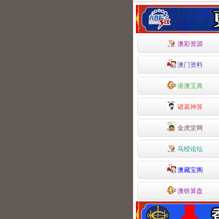
澳彩资源
澳门资料
港澳宝典
诸葛神算
金虎堂网
马经论坛
澳藏宝阁
澳铁算盘