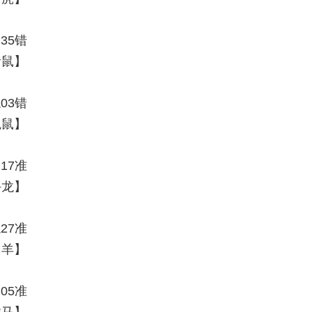
35错
猪鼠】
03错
兔鼠】
17准
牛龙】
27准
马羊】
05准
猴马】