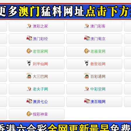
澳彩之家
澳门彩客
澳门彩经
澳门葡京
老管家网
老顽童网
刘半仙网
救世祖网
大三巴网
百彩通网
老夫子网
中彩堂网
澳洪七公
澳百顺网
报彩神童