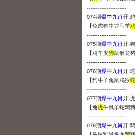
----------------------
074期
爆中九肖
开:鸡
【兔虎狗牛龙马羊
----------------------
075期
爆中九肖
开:狗
【鸡羊虎
狗
鼠猴龙
----------------------
076期
爆中九肖
开:蛇
【狗牛羊兔鼠鸡猴
----------------------
077期
爆中九肖
开:虎
【兔
虎
牛鼠羊蛇鸡
----------------------
078期
爆中九肖
开:鸡
【马猴狗鼠兔龙
鸡