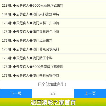
219期: ◆云楚官人◆8000元兩俏八碼來料
181期: ◆云楚官人◆澳门来料家野中特
176期: ◆云楚官人◆澳门来料三头中特
176期: ◆云楚官人◆澳门来料波色中特
176期: ◆云楚官人◆澳门风云来料
176期: ◆云楚官人◆澳门葡京赌侠来料
176期: ◆云楚官人◆澳门赌王來料
176期: ◆云楚官人◆8000元兩俏八碼來料
175期: ◆云楚官人◆澳门来料家野中特
已全部加载完毕！
下一页
2/2
上一页
返回澳彩之家首页