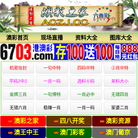
澳彩首页
现场直播
资料大全
图库大全
机密信封
一句中特
四码中特
②肖中特
平码2中2
一肖一码
选料⑥码
来料大小
金牌三肖
一句博特
一肖必中
无错四肖
无错六肖
稳赚一肖
一肖一码
家婆二肖
澳彩之家
四八开奖
澳彩资源
澳王中王
澳门彩客
澳门葡京