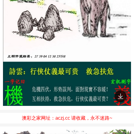
澳彩之家网址：aczj.cc 请收藏，永不迷路~