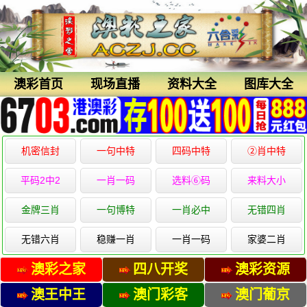
澳彩首页
现场直播
资料大全
图库大全
机密信封
一句中特
四码中特
②肖中特
平码2中2
一肖一码
选料⑥码
来料大小
金牌三肖
一句博特
一肖必中
无错四肖
无错六肖
稳赚一肖
一肖一码
家婆二肖
澳彩之家
四八开奖
澳彩资源
澳王中王
澳门彩客
澳门葡京