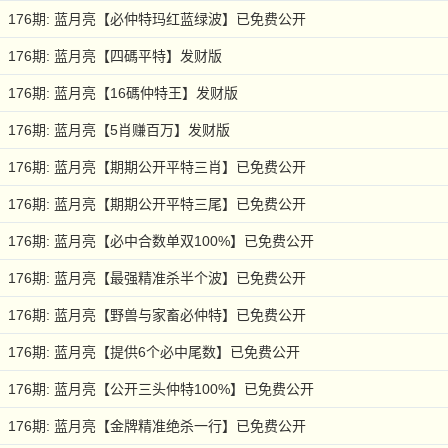
176期: 蓝月亮【必仲特玛红蓝绿波】已免费公开
176期: 蓝月亮【四碼平特】发财版
176期: 蓝月亮【16碼仲特王】发财版
176期: 蓝月亮【5肖赚百万】发财版
176期: 蓝月亮【期期公开平特三肖】已免费公开
176期: 蓝月亮【期期公开平特三尾】已免费公开
176期: 蓝月亮【必中合数单双100%】已免费公开
176期: 蓝月亮【最强精准杀半个波】已免费公开
176期: 蓝月亮【野兽与家畜必仲特】已免费公开
176期: 蓝月亮【提供6个必中尾数】已免费公开
176期: 蓝月亮【公开三头仲特100%】已免费公开
176期: 蓝月亮【金牌精准绝杀一行】已免费公开