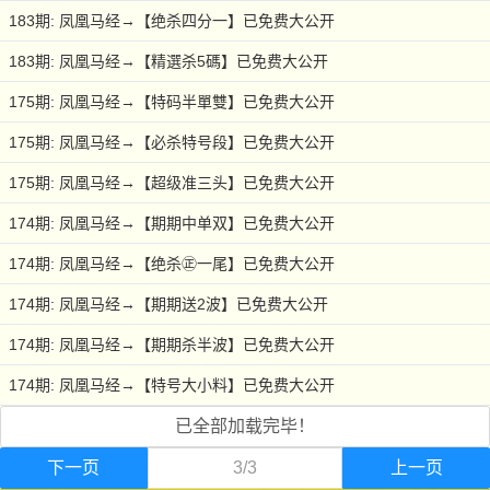
183期: 凤凰马经→【绝杀四分一】已免费大公开
183期: 凤凰马经→【精選杀5碼】已免费大公开
175期: 凤凰马经→【特码半單雙】已免费大公开
175期: 凤凰马经→【必杀特号段】已免费大公开
175期: 凤凰马经→【超级准三头】已免费大公开
174期: 凤凰马经→【期期中单双】已免费大公开
174期: 凤凰马经→【绝杀㊣一尾】已免费大公开
174期: 凤凰马经→【期期送2波】已免费大公开
174期: 凤凰马经→【期期杀半波】已免费大公开
174期: 凤凰马经→【特号大小料】已免费大公开
已全部加载完毕！
下一页
3/3
上一页