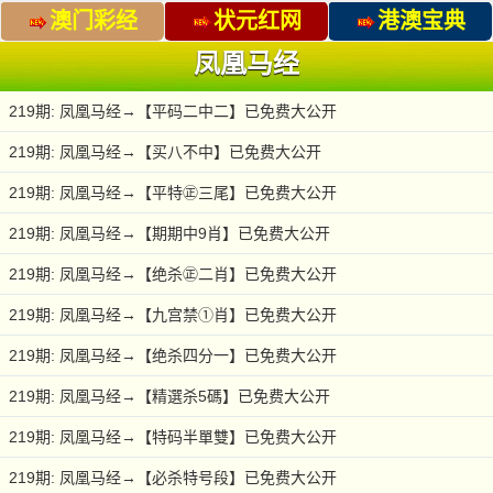
澳门彩经
状元红网
港澳宝典
凤凰马经
219期: 凤凰马经→【平码二中二】已免费大公开
219期: 凤凰马经→【买八不中】已免费大公开
219期: 凤凰马经→【平特㊣三尾】已免费大公开
219期: 凤凰马经→【期期中9肖】已免费大公开
219期: 凤凰马经→【绝杀㊣二肖】已免费大公开
219期: 凤凰马经→【九宫禁①肖】已免费大公开
219期: 凤凰马经→【绝杀四分一】已免费大公开
219期: 凤凰马经→【精選杀5碼】已免费大公开
219期: 凤凰马经→【特码半單雙】已免费大公开
219期: 凤凰马经→【必杀特号段】已免费大公开