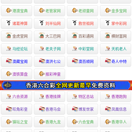
港澳宝典
老管家网
老顽童网
金多宝网
诸葛神算
刘半仙网
救世祖网
掌中彩网
金虎堂网
大三巴网
百彩通网
横财富网
马经论坛
老夫子网
中彩堂网
天机老人
澳藏宝阁
澳洪七公
澳百顺网
奇人中特
澳铁算盘
报彩神童
六合资源
香港挂牌
特区总站
香港跑狗
旺角彩皇
香港马会
博发世家
凤凰信息
镇坛之宝
香港九龙
六合宝典
香港华人