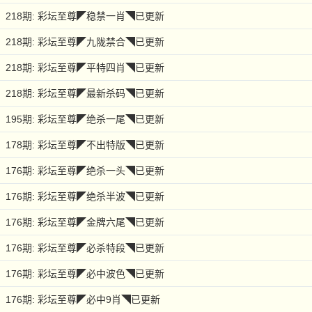
218期: 彩坛至尊◤稳禁一肖◥已更新
218期: 彩坛至尊◤九陇禁合◥已更新
218期: 彩坛至尊◤平特四肖◥已更新
218期: 彩坛至尊◤最新杀码◥已更新
195期: 彩坛至尊◤绝杀一尾◥已更新
178期: 彩坛至尊◤不出特版◥已更新
176期: 彩坛至尊◤绝杀一头◥已更新
176期: 彩坛至尊◤绝杀半波◥已更新
176期: 彩坛至尊◤金牌六尾◥已更新
176期: 彩坛至尊◤必杀特段◥已更新
176期: 彩坛至尊◤必中波色◥已更新
176期: 彩坛至尊◤必中9肖◥已更新