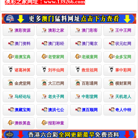
澳彩之家网址：www.139266.com
澳彩资源
澳彩之家
澳门彩客
王中王网
澳门资料
澳门彩经
澳门葡京
状元红网
港澳宝典
老管家网
老顽童网
金多宝网
诸葛神算
刘半仙网
救世祖网
掌中彩网
金虎堂网
大三巴网
百彩通网
横财富网
马经论坛
老夫子网
中彩堂网
天机老人
澳藏宝阁
澳洪七公
澳百顺网
奇人中特
澳铁算盘
报彩神童