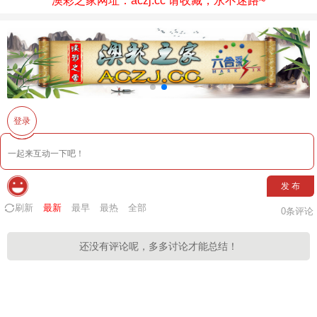
澳彩之家网址：aczj.cc 请收藏，永不迷路~
登录
发 布
刷新
最新
最早
最热
全部
0
条评论
还没有评论呢，多多讨论才能总结！