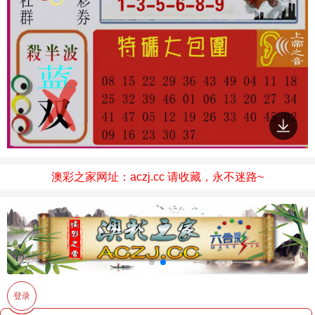
澳彩之家网址：aczj.cc 请收藏，永不迷路~
登录