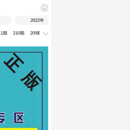
2022年
2021年
2
11期
210期
209期
208期
207期
206期
205期
204期