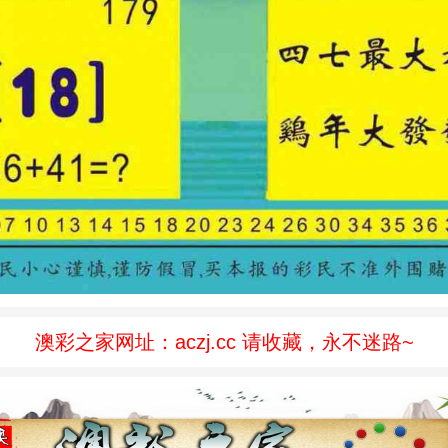
澳彩之家网址：aczj.cc 请收藏，永不迷路~