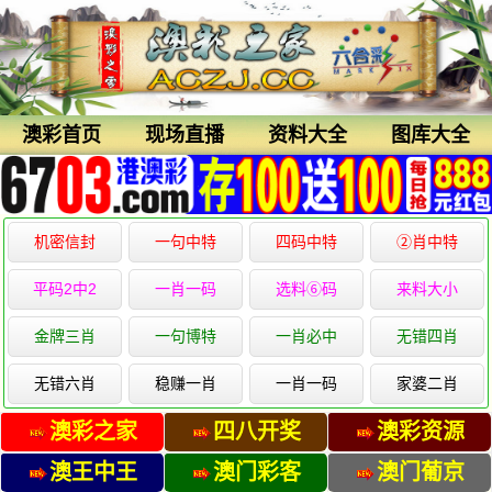
澳彩首页
现场直播
资料大全
图库大全
机密信封
一句中特
四码中特
②肖中特
平码2中2
一肖一码
选料⑥码
来料大小
金牌三肖
一句博特
一肖必中
无错四肖
无错六肖
稳赚一肖
一肖一码
家婆二肖
澳彩之家
四八开奖
澳彩资源
澳王中王
澳门彩客
澳门葡京