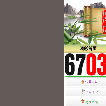
澳彩首页
传真二肖
平码2中2
特准八期