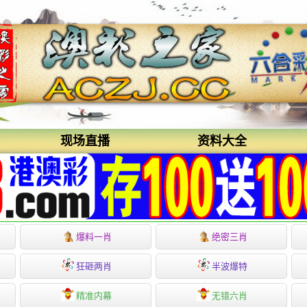
现场直播
资料大全
爆料一肖
绝密三肖
狂砸两肖
半波爆特
精准内幕
无错六肖