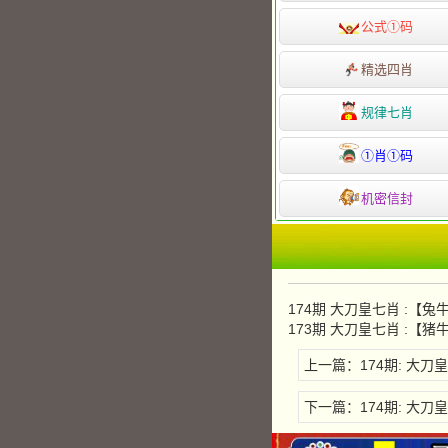
公式①码
精选四肖
规律七肖
①肖①码
机密信封
174期 大刀皇七肖 :【兔
173期 大刀皇七肖 :【
上一篇：
174期: 大刀
下一篇：
174期: 大刀