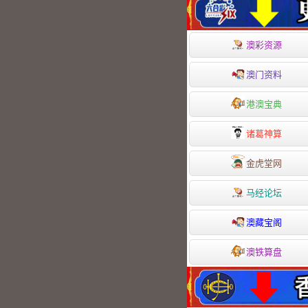
澳彩资源
澳门资料
港澳宝典
诸葛神算
金虎堂网
马经论坛
澳藏宝阁
澳铁算盘