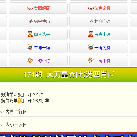
看图解密
波色玄机
稳中特码
超准⑤码
四肖选一
五肖十码
主博一码
一码免费
一句中特
四码中特
174期: 大刀皇☆[七选四肖]√
牛狗猪羊龙猴】 开 ?? 准
猪牛猴鼠鸡羊
蛇
】 开 26,蛇 准
皇☆[内幕二行]√
皇☆[大小一波]√