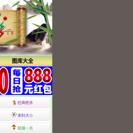
图库大全
经典绝杀
来料大小
稳赚一肖