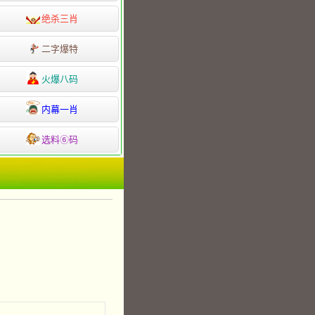
绝杀三肖
二字爆特
火爆八码
内幕一肖
选料⑥码