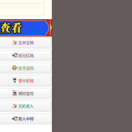
王中王网
状元红网
金多宝网
掌中彩网
横财富网
天机老人
奇人中特