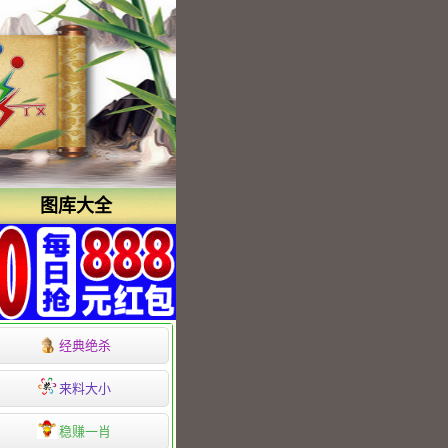
图库大全
经典绝杀
来料大小
稳赚一肖