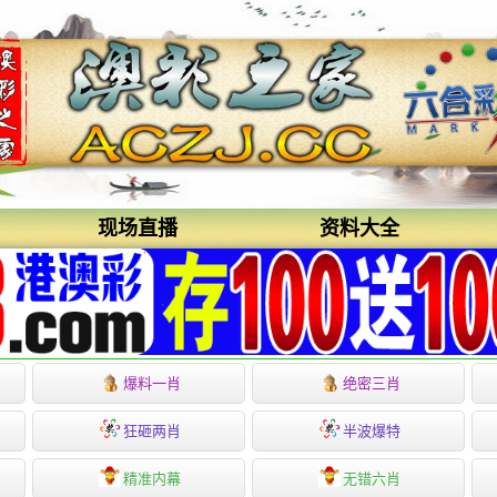
现场直播
资料大全
爆料一肖
绝密三肖
狂砸两肖
半波爆特
精准内幕
无错六肖