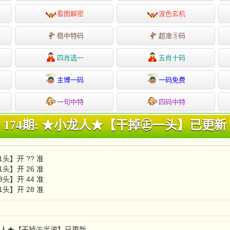
看图解密
波色玄机
稳中特码
超准⑤码
四肖选一
五肖十码
主博一码
一码免费
一句中特
四码中特
174期: ★小龙人★【干掉㊣一头】已更新
1头】开 ?? 准
1头】开 26 准
3头】开 44 准
1头】开 28 准
小龙人★【干掉㊣半波】已更新