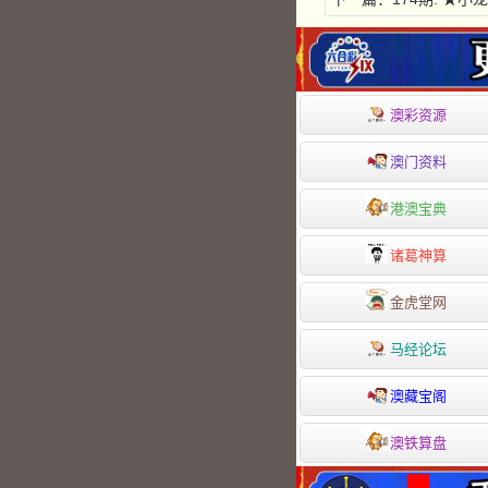
澳彩资源
澳门资料
港澳宝典
诸葛神算
金虎堂网
马经论坛
澳藏宝阁
澳铁算盘