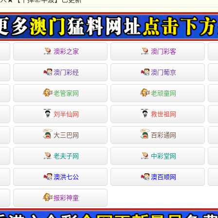
澳彩之家
澳门彩客
澳门彩经
澳门葡京
老管家网
老顽童网
刘半仙网
救世祖网
大三巴网
百彩通网
老夫子网
中彩堂网
澳洪七公
澳百顺网
报彩神童