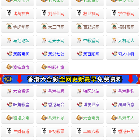
港澳宝典
老管家网
老顽童网
金多宝网
诸葛神算
刘半仙网
救世祖网
掌中彩网
金虎堂网
大三巴网
百彩通网
横财富网
马经论坛
老夫子网
中彩堂网
天机老人
澳藏宝阁
澳洪七公
澳百顺网
奇人中特
澳铁算盘
报彩神童
六合资源
香港挂牌
特区总站
香港跑狗
旺角彩皇
香港马会
博发世家
凤凰信息
镇坛之宝
香港九龙
六合宝典
香港华人
生财有道
亚视彩票
二四六彩
香港开奖